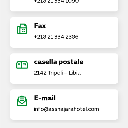
+218 21 334 1090
Fax
+218 21 334 2386
casella postale
2142 Tripoli – Libia
E-mail
info@asshajarahotel.com